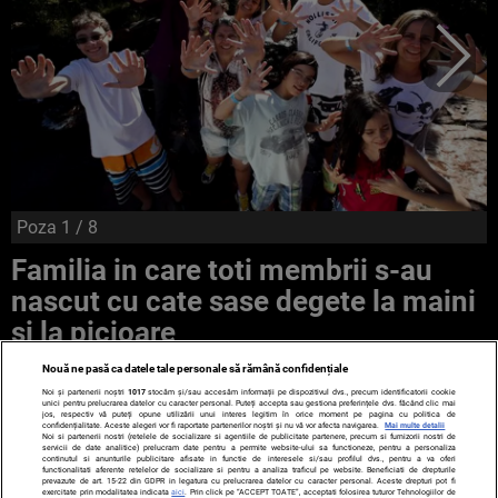
Poza
1
/ 8
Familia in care toti membrii s-au
nascut cu cate sase degete la maini
si la picioare
Nouă ne pasă ca datele tale personale să rămână confidențiale
Noi și partenerii noștri
1017
stocăm și/sau accesăm informații pe dispozitivul dvs., precum identificatorii cookie
unici pentru prelucrarea datelor cu caracter personal. Puteți accepta sau gestiona preferințele dvs. făcând clic mai
jos, respectiv vă puteți opune utilizării unui interes legitim în orice moment pe pagina cu politica de
confidențialitate. Aceste alegeri vor fi raportate partenerilor noștri și nu vă vor afecta navigarea.
Mai multe detalii
Noi si partenerii nostri (retelele de socializare si agentiile de publicitate partenere, precum si furnizorii nostri de
servicii de date analitice) prelucram date pentru a permite website-ului sa functioneze, pentru a personaliza
continutul si anunturile publicitare afisate in functie de interesele si/sau profilul dvs., pentru a va oferi
functionalitati aferente retelelor de socializare si pentru a analiza traficul pe website. Beneficiati de drepturile
prevazute de art. 15-22 din GDPR in legatura cu prelucrarea datelor cu caracter personal. Aceste drepturi pot fi
exercitate prin modalitatea indicata
aici
. Prin click pe “ACCEPT TOATE”, acceptati folosirea tuturor Tehnologiilor de