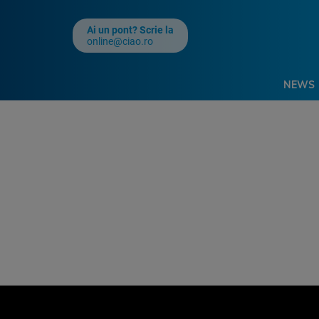
Ai un pont? Scrie la
online@ciao.ro
NEWS