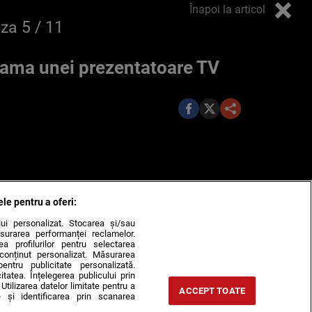
Înapoi la articol
oza
5
/ 11
ama unei prezentatoare TV
ele pentru a oferi:
ului personalizat. Stocarea și/sau
surarea performanței reclamelor.
rea profilurilor pentru selectarea
e conținut personalizat. Măsurarea
pentru publicitate personalizată.
itatea. Înțelegerea publicului prin
Utilizarea datelor limitate pentru a
ACCEPT TOATE
 și identificarea prin scanarea