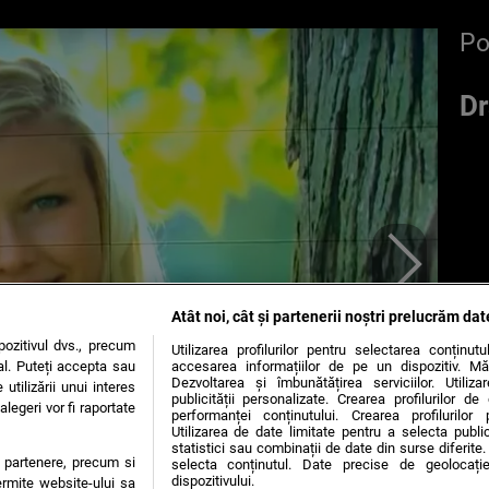
P
Dr
Atât noi, cât și partenerii noștri prelucrăm dat
ozitivul dvs., precum
Utilizarea profilurilor pentru selectarea conținut
al. Puteți accepta sau
accesarea informațiilor de pe un dispozitiv. Mă
Dezvoltarea și îmbunătățirea serviciilor. Utiliza
utilizării unui interes
publicității personalizate. Crearea profilurilor d
legeri vor fi raportate
performanței conținutului. Crearea profilurilor 
Utilizarea de date limitate pentru a selecta public
statistici sau combinații de date din surse diferite. 
te partenere, precum si
selecta conținutul. Date precise de geolocație
dispozitivului.
ermite website-ului sa