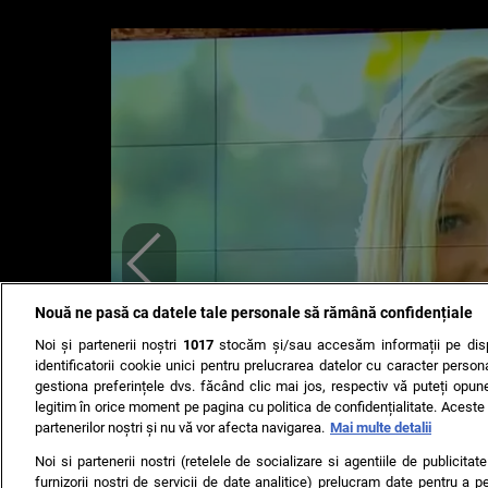
Nouă ne pasă ca datele tale personale să rămână confidențiale
Noi și partenerii noștri
1017
stocăm și/sau accesăm informații pe disp
identificatorii cookie unici pentru prelucrarea datelor cu caracter person
gestiona preferințele dvs. făcând clic mai jos, respectiv vă puteți opune 
legitim în orice moment pe pagina cu politica de confidențialitate. Aceste a
partenerilor noștri și nu vă vor afecta navigarea.
Mai multe detalii
Noi si partenerii nostri (retelele de socializare si agentiile de publicita
furnizorii nostri de servicii de date analitice) prelucram date pentru a p