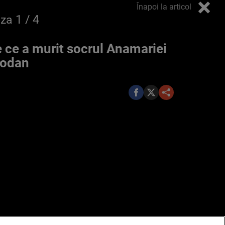
Înapoi la articol
oza
1
/ 4
 ce a murit socrul Anamariei
rodan