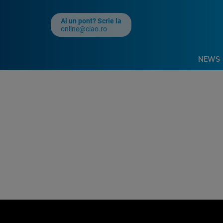
Ai un pont? Scrie la
online@ciao.ro
NEWS