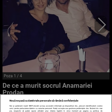
Poza
1
/ 4
De ce a murit socrul Anamariei
Prodan
Nouă ne pasă ca datele tale personale să rămână confidențiale
Noi și partenerii noștri
1017
stocăm și/sau accesăm informații pe dispozitivul dvs., precum identificatorii cookie
unici pentru prelucrarea datelor cu caracter personal. Puteți accepta sau gestiona preferințele dvs. făcând clic mai
jos, respectiv vă puteți opune utilizării unui interes legitim în orice moment pe pagina cu politica de