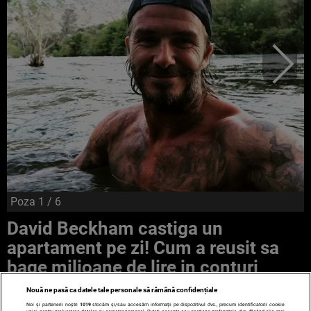
Poza
1
/ 6
David Beckham castiga un
apartament pe zi! Cum a reusit sa
bage milioane de lire in conturi
Nouă ne pasă ca datele tale personale să rămână confidențiale
Noi și partenerii noștri
1019
stocăm și/sau accesăm informații pe dispozitivul dvs., precum identificatorii cookie