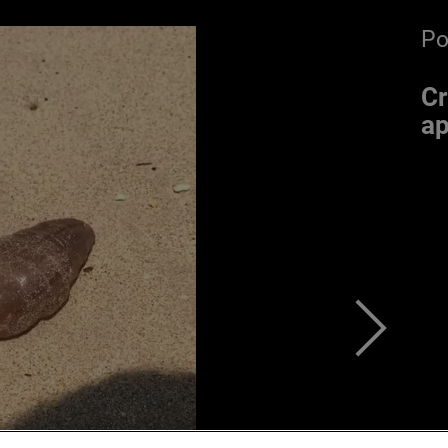
P
Cr
ap