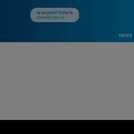
Ai un pont? Scrie la
online@ciao.ro
NEWS