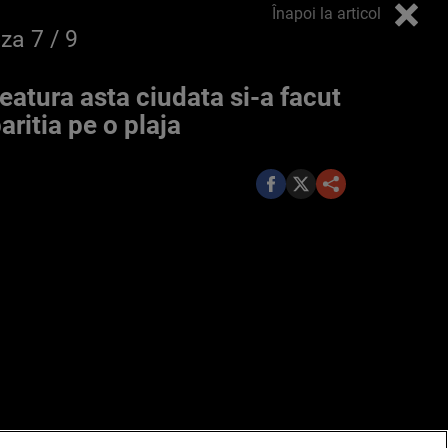
Înapoi la articol
oza
7
/ 9
eatura asta ciudata si-a facut
aritia pe o plaja