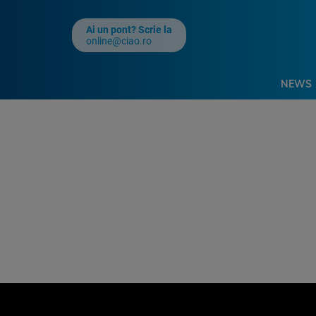
Ai un pont? Scrie la
online@ciao.ro
NEWS