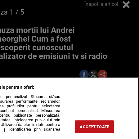
Înapoi la articol
oza
1
/ 5
uza mortii lui Andrei
eorghe! Cum a fost
scoperit cunoscutul
alizator de emisiuni tv si radio
ele pentru a oferi:
ului personalizat. Stocarea și/sau
surarea performanței reclamelor.
rea profilurilor pentru selectarea
e conținut personalizat. Măsurarea
pentru publicitate personalizată.
itatea. Înțelegerea publicului prin
Utilizarea datelor limitate pentru a
ACCEPT TOATE
 și identificarea prin scanarea