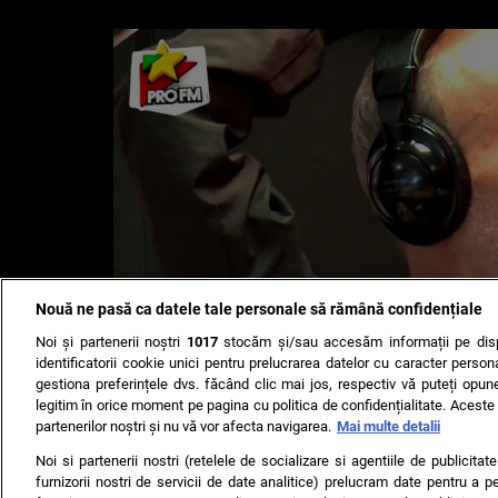
Nouă ne pasă ca datele tale personale să rămână confidențiale
Noi și partenerii noștri
1017
stocăm și/sau accesăm informații pe disp
identificatorii cookie unici pentru prelucrarea datelor cu caracter person
gestiona preferințele dvs. făcând clic mai jos, respectiv vă puteți opune 
legitim în orice moment pe pagina cu politica de confidențialitate. Aceste a
partenerilor noștri și nu vă vor afecta navigarea.
Mai multe detalii
Noi si partenerii nostri (retelele de socializare si agentiile de publicita
furnizorii nostri de servicii de date analitice) prelucram date pentru a p