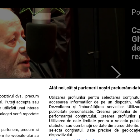
P
Ca
Gh
de
re
Atât noi, cât și partenerii noștri prelucrăm dat
ozitivul dvs., precum
Utilizarea profilurilor pentru selectarea conținut
al. Puteți accepta sau
accesarea informațiilor de pe un dispozitiv. Mă
Dezvoltarea și îmbunătățirea serviciilor. Utiliza
utilizării unui interes
publicității personalizate. Crearea profilurilor d
legeri vor fi raportate
performanței conținutului. Crearea profilurilor 
Utilizarea de date limitate pentru a selecta public
statistici sau combinații de date din surse diferite. 
te partenere, precum si
selecta conținutul. Date precise de geolocație
dispozitivului.
ermite website-ului sa