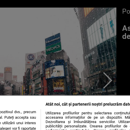
P
As
de
Atât noi, cât și partenerii noștri prelucrăm dat
ozitivul dvs., precum
Utilizarea profilurilor pentru selectarea conținut
al. Puteți accepta sau
accesarea informațiilor de pe un dispozitiv. Mă
Dezvoltarea și îmbunătățirea serviciilor. Utiliza
utilizării unui interes
publicității personalizate. Crearea profilurilor d
legeri vor fi raportate