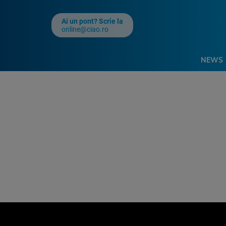
Ai un pont? Scrie la
online@ciao.ro
NEWS