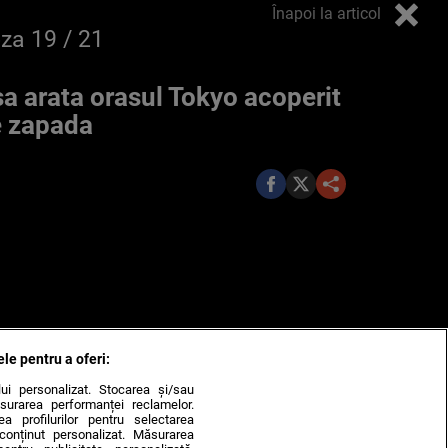
Înapoi la articol
oza
19
/ 21
a arata orasul Tokyo acoperit
 zapada
ele pentru a oferi:
ului personalizat. Stocarea și/sau
surarea performanței reclamelor.
rea profilurilor pentru selectarea
e conținut personalizat. Măsurarea