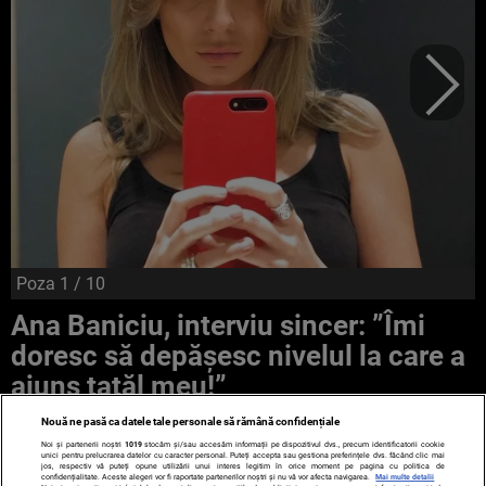
Poza
1
/ 10
Ana Baniciu, interviu sincer: ”Îmi
doresc să depășesc nivelul la care a
ajuns tatăl meu!”
Nouă ne pasă ca datele tale personale să rămână confidențiale
Noi și partenerii noștri
1019
stocăm și/sau accesăm informații pe dispozitivul dvs., precum identificatorii cookie
unici pentru prelucrarea datelor cu caracter personal. Puteți accepta sau gestiona preferințele dvs. făcând clic mai
jos, respectiv vă puteți opune utilizării unui interes legitim în orice moment pe pagina cu politica de
confidențialitate. Aceste alegeri vor fi raportate partenerilor noștri și nu vă vor afecta navigarea.
Mai multe detalii