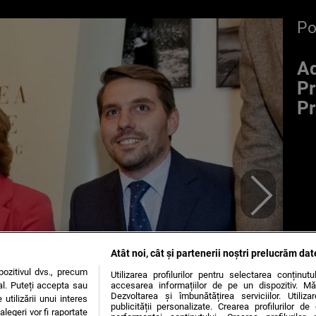
P
Ad
Pr
Pr
Atât noi, cât și partenerii noștri prelucrăm dat
ozitivul dvs., precum
Utilizarea profilurilor pentru selectarea conținut
al. Puteți accepta sau
accesarea informațiilor de pe un dispozitiv. Mă
Dezvoltarea și îmbunătățirea serviciilor. Utiliza
utilizării unui interes
publicității personalizate. Crearea profilurilor d
legeri vor fi raportate