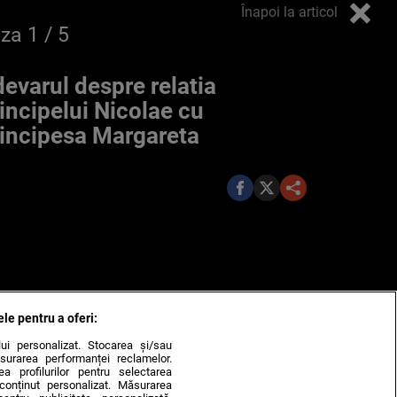
Înapoi la articol
oza
1
/ 5
evarul despre relatia
incipelui Nicolae cu
incipesa Margareta
ele pentru a oferi:
ului personalizat. Stocarea și/sau
surarea performanței reclamelor.
rea profilurilor pentru selectarea
e conținut personalizat. Măsurarea