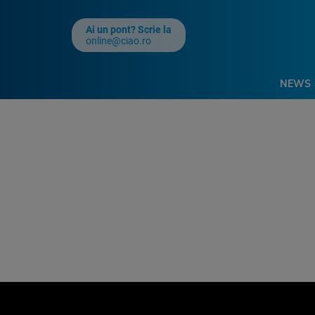
Ai un pont? Scrie la
online@ciao.ro
NEWS