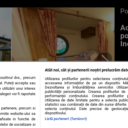
P
Ac
po
In
Atât noi, cât și partenerii noștri prelucrăm dat
ozitivul dvs., precum
Utilizarea profilurilor pentru selectarea conținut
al. Puteți accepta sau
accesarea informațiilor de pe un dispozitiv. Mă
Dezvoltarea și îmbunătățirea serviciilor. Utiliza
utilizării unui interes
publicității personalizate. Crearea profilurilor d
legeri vor fi raportate
performanței conținutului. Crearea profilurilor 
Utilizarea de date limitate pentru a selecta public
statistici sau combinații de date din surse diferite. 
te partenere, precum si
selecta conținutul. Date precise de geolocație
dispozitivului.
ermite website-ului sa
Listă parteneri (furnizori)
 afisate in functie de
elelor de socializare si