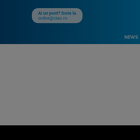
Ai un pont? Scrie la
online@ciao.ro
NEWS