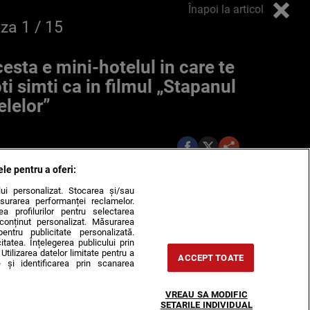
Înapoi la articol
oza
1
/ 15
esta e mini-hotelul in care te
ti simti ca in filmul „Stapanul
elelor”
ele pentru a oferi:
ului personalizat. Stocarea și/sau
surarea performanței reclamelor.
rea profilurilor pentru selectarea
e conținut personalizat. Măsurarea
pentru publicitate personalizată.
itatea. Înțelegerea publicului prin
Utilizarea datelor limitate pentru a
ACCEPT TOATE
 și identificarea prin scanarea
VREAU SA MODIFIC
SETARILE INDIVIDUAL