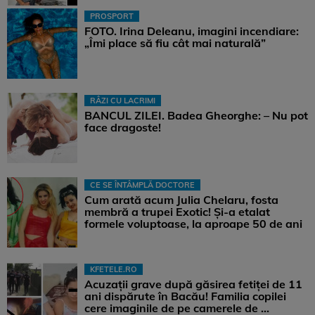
PROSPORT
FOTO. Irina Deleanu, imagini incendiare:
„Îmi place să fiu cât mai naturală”
RÂZI CU LACRIMI
BANCUL ZILEI. Badea Gheorghe: – Nu pot
face dragoste!
CE SE ÎNTÂMPLĂ DOCTORE
Cum arată acum Julia Chelaru, fosta
membră a trupei Exotic! Și-a etalat
formele voluptoase, la aproape 50 de ani
KFETELE.RO
Acuzații grave după găsirea fetiței de 11
ani dispărute în Bacău! Familia copilei
cere imaginile de pe camerele de ...