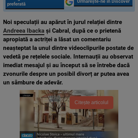
Urmărește-ne în Discover
preferată
Noi speculații au apărut în jurul relației dintre
Andreea Ibacka
și Cabral, după ce o prietenă
apropiată a actriței a lăsat un comentariu
neașteptat la unul dintre videoclipurile postate de
vedetă pe rețelele sociale. Internauții au observat
imediat mesajul și au început să se întrebe dacă
zvonurile despre un posibil divorț ar putea avea
un sâmbure de adevăr.
Citește articolul