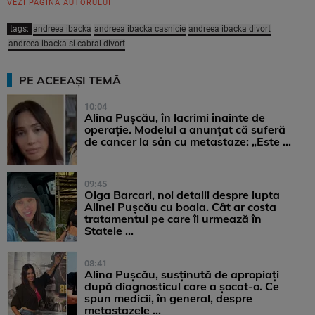
VEZI PAGINA AUTORULUI
tags:
andreea ibacka
andreea ibacka casnicie
andreea ibacka divort
andreea ibacka si cabral divort
PE ACEEAȘI TEMĂ
10:04
Alina Pușcău, în lacrimi înainte de
operație. Modelul a anunțat că suferă
de cancer la sân cu metastaze: „Este ...
09:45
Olga Barcari, noi detalii despre lupta
Alinei Pușcău cu boala. Cât ar costa
tratamentul pe care îl urmează în
Statele ...
08:41
Alina Pușcău, susținută de apropiați
după diagnosticul care a șocat-o. Ce
spun medicii, în general, despre
metastazele ...