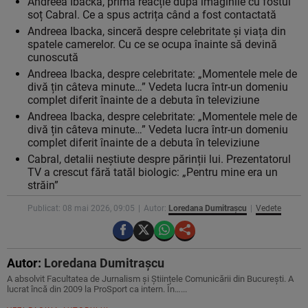
Andreea Ibacka, prima reacție după imaginile cu fostul
soț Cabral. Ce a spus actrița când a fost contactată
Andreea Ibacka, sinceră despre celebritate și viața din
spatele camerelor. Cu ce se ocupa înainte să devină
cunoscută
Andreea Ibacka, despre celebritate: „Momentele mele de
divă țin câteva minute…” Vedeta lucra într-un domeniu
complet diferit înainte de a debuta în televiziune
Andreea Ibacka, despre celebritate: „Momentele mele de
divă țin câteva minute…” Vedeta lucra într-un domeniu
complet diferit înainte de a debuta în televiziune
Cabral, detalii neștiute despre părinții lui. Prezentatorul
TV a crescut fără tatăl biologic: „Pentru mine era un
străin”
Publicat: 08 mai 2026, 09:05
Autor:
Loredana Dumitrașcu
Vedete
Autor:
Loredana Dumitrașcu
A absolvit Facultatea de Jurnalism și Științele Comunicării din București. A
lucrat încă din 2009 la ProSport ca intern. În…...